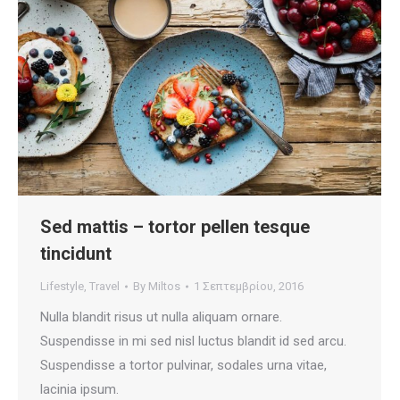
Sed mattis – tortor pellen tesque
tincidunt
Lifestyle
,
Travel
By
Miltos
1 Σεπτεμβρίου, 2016
Nulla blandit risus ut nulla aliquam ornare.
Suspendisse in mi sed nisl luctus blandit id sed arcu.
Suspendisse a tortor pulvinar, sodales urna vitae,
lacinia ipsum.