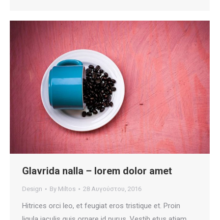
Glavrida nalla – lorem dolor amet
Design
By
Miltos
28 Αυγούστου, 2016
Hitrices orci leo, et feugiat eros tristique et. Proin
ligula iaculis quis ornare id purus. Vestib etus atiam