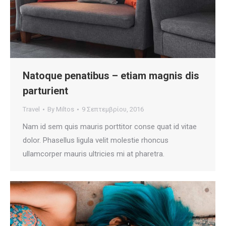
Natoque penatibus – etiam magnis dis
parturient
Travel
By
Miltos
9 Σεπτεμβρίου, 2016
Nam id sem quis mauris porttitor conse quat id vitae
dolor. Phasellus ligula velit molestie rhoncus
ullamcorper mauris ultricies mi at pharetra.