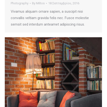
Photography
By
Miltos
18 Σεπτεμβρίου, 2016
Vivamus aliquam ornare sapien, a suscipit nisi
convallis veltiam gravida felis nec. Fusce molestie
semsit sed interdum anteamet adipiscing risus.