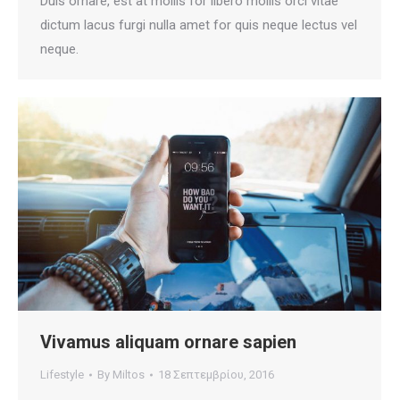
Duis ornare, est at mollis for libero mollis orci vitae
dictum lacus furgi nulla amet for quis neque lectus vel
neque.
Vivamus aliquam ornare sapien
Lifestyle
By
Miltos
18 Σεπτεμβρίου, 2016