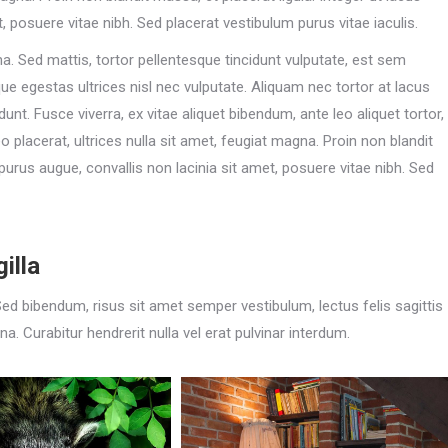
t, posuere vitae nibh. Sed placerat vestibulum purus vitae iaculis.
na. Sed mattis, tortor pellentesque tincidunt vulputate, est sem
que egestas ultrices nisl nec vulputate. Aliquam nec tortor at lacus
dunt. Fusce viverra, ex vitae aliquet bibendum, ante leo aliquet tortor,
eo placerat, ultrices nulla sit amet, feugiat magna. Proin non blandit
s purus augue, convallis non lacinia sit amet, posuere vitae nibh. Sed
illa
Sed bibendum, risus sit amet semper vestibulum, lectus felis sagittis
. Curabitur hendrerit nulla vel erat pulvinar interdum.