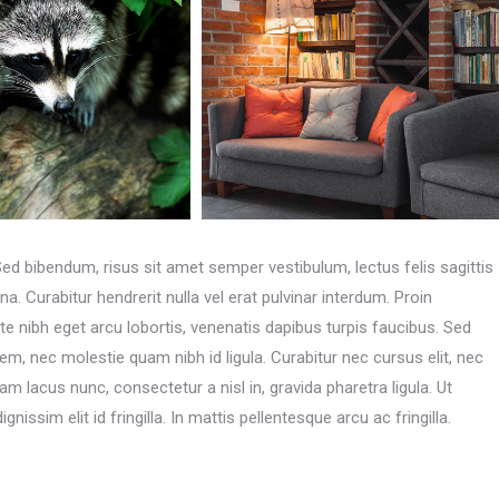
Sed bibendum, risus sit amet semper vestibulum, lectus felis sagittis
. Curabitur hendrerit nulla vel erat pulvinar interdum. Proin
ate nibh eget arcu lobortis, venenatis dapibus turpis faucibus. Sed
or sem, nec molestie quam nibh id ligula. Curabitur nec cursus elit, nec
m lacus nunc, consectetur a nisl in, gravida pharetra ligula. Ut
gnissim elit id fringilla. In mattis pellentesque arcu ac fringilla.