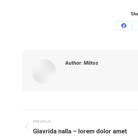
Sha
Share
on
Faceb
Author:
Miltos
Post
PREVIOUS
navigation
Glavrida nalla – lorem dolor amet
Previous