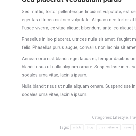
Sed mattis, tortor pellentesque tincidunt vulputate, est s
egestas ultrices nisl nec vulputate. Aliquam nec tortor at 
Fusce viverra, ex vitae aliquet bibendum, ante leo aliquet t
Phasellus in leo placerat, ultrices nulla sit amet, feugiat 
felis. Phasellus purus augue, convallis non lacinia sit ame
Aenean orci nisl, blandit eget lacus et, tempor dapibus urna
blandit risus ut nulla aliquam ornare. Suspendisse in mi se
sodales urna vitae, lacinia ipsum.
Nulla blandit risus ut nulla aliquam ornare. Suspendisse in
sodales urna vitae, lacinia ipsum.
Categories:
Lifestyle
,
Tra
Tags:
article
blog
dream-theme
news