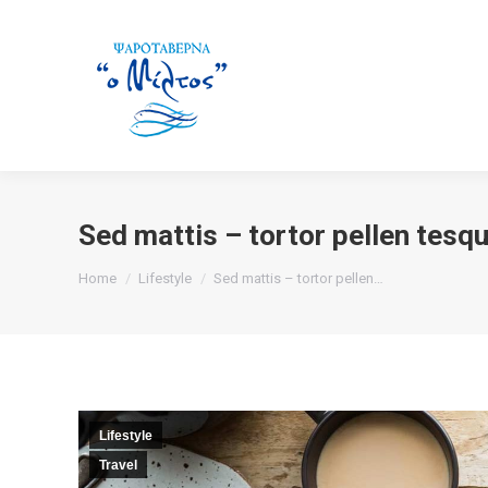
Sed mattis – tortor pellen tesqu
You are here:
Home
Lifestyle
Sed mattis – tortor pellen…
Lifestyle
Travel