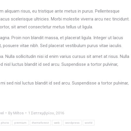
em aliquam risus, eu tristique ante metus in purus. Pellentesque
lacus scelerisque ultricies. Morbi molestie viverra arcu nec tincidunt.
ortor, sit amet consectetur metus tellus ut ligula.
magna. Proin non blandit massa, et placerat ligula. Integer ut lacus
t, posuere vitae nibh. Sed placerat vestibulum purus vitae iaculis.
. Nulla sollicitudin nisi id enim varius cursus sit amet at risus. Nulla
d nisl luctus blandit id sed arcu. Suspendisse a tortor pulvinar,
 mi sed nisl luctus blandit id sed arcu. Suspendisse a tortor pulvinar,
vel
By
Miltos
1 Σεπτεμβρίου, 2016
photo
premium
themeforest
web
wordpress
world