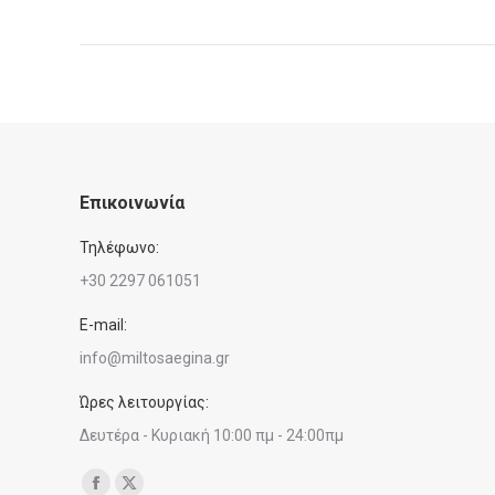
Επικοινωνία
Τηλέφωνο:
+30 2297 061051
E-mail:
info@miltosaegina.gr
Ώρες λειτουργίας:
Δευτέρα - Κυριακή 10:00 πμ - 24:00πμ
Find us on: