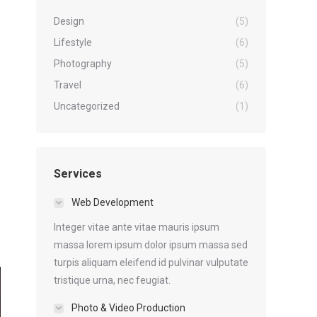
Design
(5)
Lifestyle
(6)
Photography
(5)
Travel
(6)
Uncategorized
(1)
Services
Web Development
Integer vitae ante vitae mauris ipsum
massa lorem ipsum dolor ipsum massa sed
turpis aliquam eleifend id pulvinar vulputate
tristique urna, nec feugiat.
Photo & Video Production