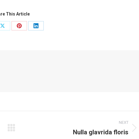
re This Article
Share
Share
Share
on
on
on
ook
X
Pinterest
LinkedIn
NEXT
Nulla glavrida floris
Next