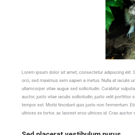
Lorem ipsum dolor sit amet, consectetur adipiscing elit. 
orci, sed maximus sem sapien a metus. Nulla at iaculis urna
ullamcorper vitae augue sed sollicitudin. Curabitur vulput
auctor, justo vitae iaculis sollicitudin, justo velit porttit
tempor est. Morbi tincidunt quis justo non fermentum. Etia
ultrices ex tortor, ac laoreet eros ultrices id. Cras auctor di
Sed placerat vestibulum purus