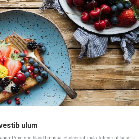
vestib ulum
magna. Proin non blandit massa, et placerat ligula. Integer ut lacus