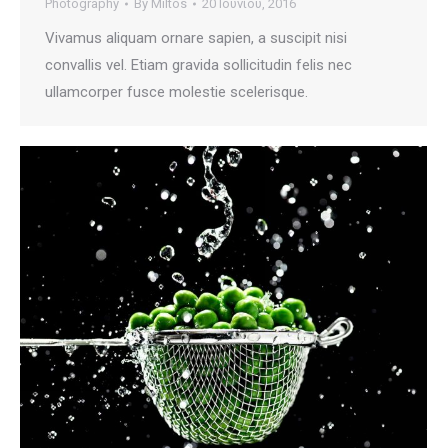
Photography
By
Miltos
20 Ιουνίου, 2016
Vivamus aliquam ornare sapien, a suscipit nisi
convallis vel. Etiam gravida sollicitudin felis nec
ullamcorper fusce molestie scelerisque.