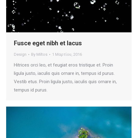
Fusce eget nibh et lacus
Design
By
Miltos
1 Μαρτίου, 2016
Hitrices orci leo, et feugiat eros tristique et. Proin
ligula justo, iaculis quis ornare in, tempus id purus.
Vestib etus. Proin ligula justo, iaculis quis ornare in,
tempus id purus.