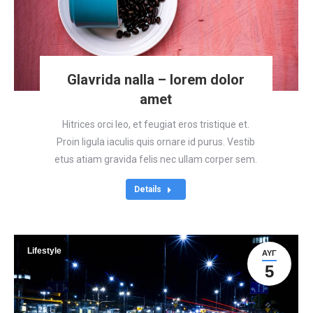
Glavrida nalla – lorem dolor
amet
Hitrices orci leo, et feugiat eros tristique et.
Proin ligula iaculis quis ornare id purus. Vestib
etus atiam gravida felis nec ullam corper sem.
Details
Lifestyle
ΑΥΓ
5