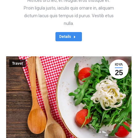
Hitrices orci leo, et feugiat eros tristique et.
Proin ligula justo, iaculis quis ornare in, aliquam
dictum lacus quis tempus id purus. Vestib etus
nulla.
Details
Travel
ΙΟΎΛ
25