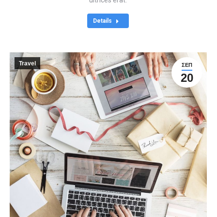
ultrices erat.
Details
Travel
ΣΕΠ
20