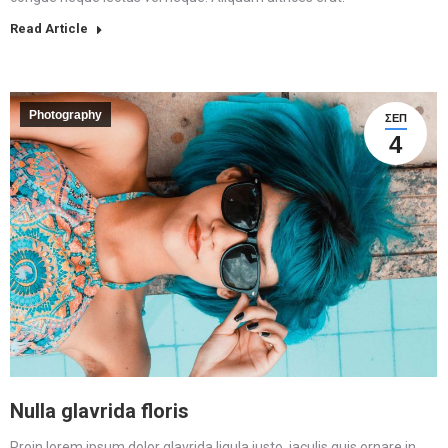
Read Article
Photography
ΣΕΠ
4
Nulla glavrida floris
Proin lorem ipsum dolor glavrida ligula justo, iaculis quis ornare in,