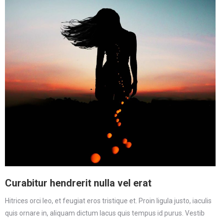
Curabitur hendrerit nulla vel erat
Hitrices orci leo, et feugiat eros tristique et. Proin ligula justo, iaculis
quis ornare in, aliquam dictum lacus quis tempus id purus. Vestib