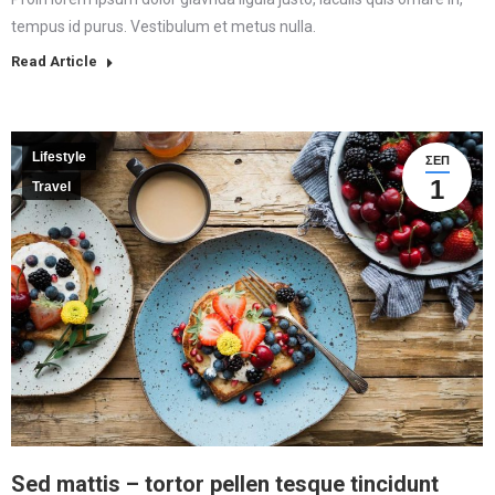
tempus id purus. Vestibulum et metus nulla.
Read Article
Lifestyle
ΣΕΠ
1
Travel
Sed mattis – tortor pellen tesque tincidunt