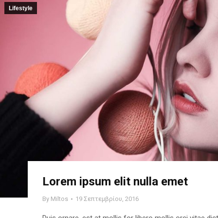
Lifestyle
Lorem ipsum elit nulla emet
By
Miltos
19 Σεπτεμβρίου, 2016