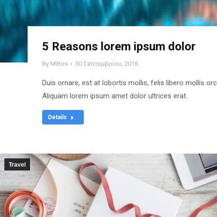
5 Reasons lorem ipsum dolor
By
Miltos
30 Σεπτεμβρίου, 2016
Duis ornare, est at lobortis mollis, felis libero mollis o
Aliquam lorem ipsum amet dolor ultrices erat.
Details
Travel