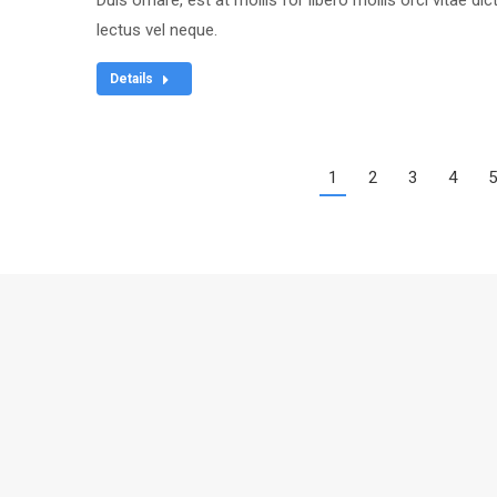
Duis ornare, est at mollis for libero mollis orci vitae d
lectus vel neque.
Details
1
2
3
4
5