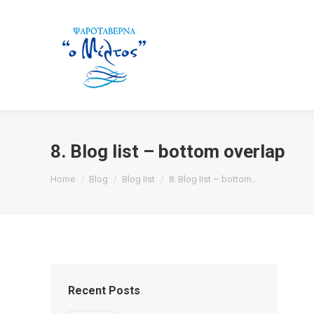
8. Blog list – bottom overlap
You are here:
Home
Blog
Blog list
8. Blog list – bottom…
Recent Posts