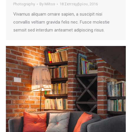
Photography
By
Miltos
18 Σεπτεμβρίου, 2016
Vivamus aliquam ornare sapien, a suscipit nisi
convallis veltiam gravida felis nec. Fusce molestie
semsit sed interdum anteamet adipiscing risus.