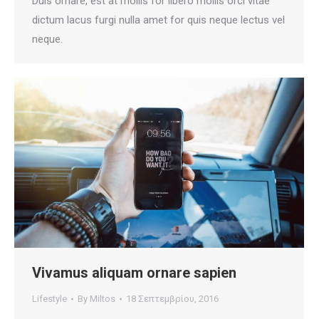
Duis ornare, est at mollis for libero mollis orci vitae
dictum lacus furgi nulla amet for quis neque lectus vel
neque.
Vivamus aliquam ornare sapien
Lifestyle
By
Miltos
18 Σεπτεμβρίου, 2016