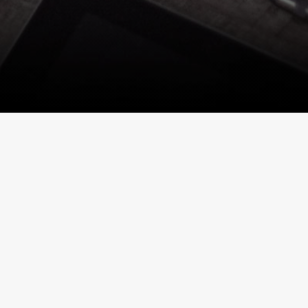
Επικοινωνία
Τηλέφωνο:
+30 2297 061051
E-mail:
info@miltosaegina.gr
Ώρες λειτουργίας:
Δευτέρα - Κυριακή 10:00 πμ - 24:00πμ