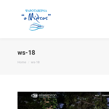
ws-18
You are here:
Home
ws-18