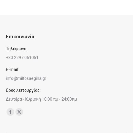
Επικοινωνία
Τηλέφωνο:
+30 2297 061051
E-mail:
info@miltosaegina.gr
Ώρες λειτουργίας:
Δευτέρα - Κυριακή 10:00 πμ - 24:00πμ
Find us on:
Facebook
X
page
page
opens
opens